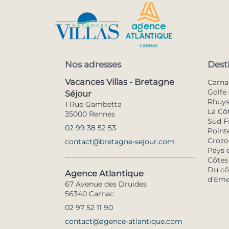
Nos adresses
Dest
Vacances Villas - Bretagne
Carna
Golfe 
Séjour
Rhuy
1 Rue Gambetta
La Cô
35000 Rennes
Sud F
02 99 38 52 53
Pointe
Crozo
contact@bretagne-sejour.com
Pays 
Côtes
Du côt
Agence Atlantique
d'Eme
67 Avenue des Druides
56340 Carnac
02 97 52 11 90
contact@agence-atlantique.com