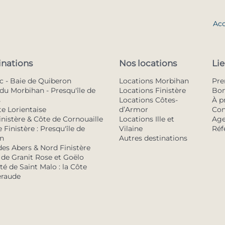
Acc
inations
Nos locations
Lie
c - Baie de Quiberon
Locations Morbihan
Pr
du Morbihan - Presqu'île de
Locations Finistère
Bon
s
Locations Côtes-
À p
te Lorientaise
d’Armor
Con
inistère & Côte de Cornouaille
Locations Ille et
Age
 Finistère : Presqu'île de
Vilaine
Réf
n
Autres destinations
des Abers & Nord Finistère
 de Granit Rose et Goëlo
é de Saint Malo : la Côte
raude