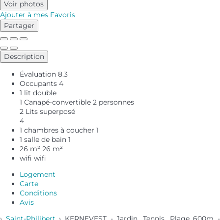
Voir photos
Ajouter à mes Favoris
Partager
Description
Évaluation
8.3
Occupants
4
1 lit double
1 Canapé-convertible 2 personnes
2 Lits superposé
4
1 chambres à coucher
1
1 salle de bain
1
26 m²
26 m²
wifi
wifi
Logement
Carte
Conditions
Avis
›
Saint-Philibert
› KERNEVEST - Jardin, Tennis, Plage 600m 