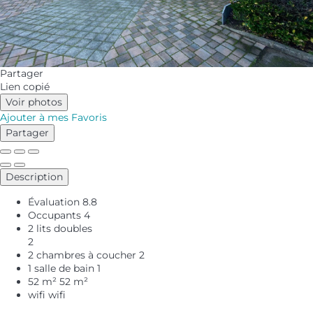
Partager
Lien copié
Voir photos
Ajouter à mes Favoris
Partager
Description
Évaluation
8.8
Occupants
4
2 lits doubles
2
2 chambres à coucher
2
1 salle de bain
1
52 m²
52 m²
wifi
wifi