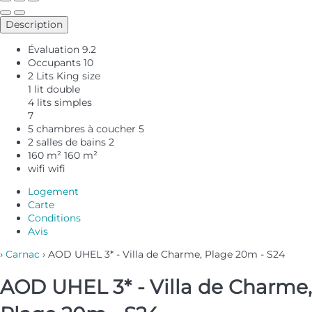
Description
Évaluation
9.2
Occupants
10
2 Lits King size
1 lit double
4 lits simples
7
5 chambres à coucher
5
2 salles de bains
2
160 m²
160 m²
wifi
wifi
Logement
Carte
Conditions
Avis
›
Carnac
› AOD UHEL 3* - Villa de Charme, Plage 20m - S24
AOD UHEL 3* - Villa de Charme,