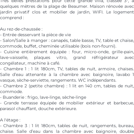
Très belles prestations pour cette grande villa, classée 3*, à
quelques mètres de la plage de Beaumer. Maison rénovée avec
jardin privatif clos et mobilier de jardin, WIFI. Le logement
comprend :
Au rez-de-chaussée :
- Entrée desservant la pièce de vie
- Salon/Salle à manger : canapés, table basse, TV, table et chaise,
commode, buffet, cheminée utilisable (bois non-fourni).
- Cuisine entièrement équipée : four, micro-onde, grille-pain,
lave-vaisselle, plaques vitro, grand réfrigérateur avec
congélateur, machine à café.
- Chambre 1 : 1 lit 180cm, TV, tables de nuit, armoire, chaises.
Salle d’eau attenante à la chambre avec baignoire, lavabo 1
vasque, sèche-serviette, rangements. WC indépendants.
- Chambre 2 (petite chambre) : 1 lit en 140 cm, tables de nuit,
commode.
- Buanderie : frigo, lave-linge, sèche-linge
- Grande terrasse équipée de mobilier extérieur et barbecue,
parasol chauffant, douche extérieure.
A l'étage :
- Chambre 3 : 1 lit 180cm, tables de nuit, rangements, bureau,
chaise. Salle d’eau dans la chambre avec baignoire, double