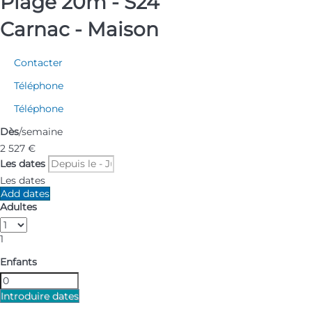
Plage 20m - S24
Carnac -
Maison
Contacter
Téléphone
Téléphone
Dès
/semaine
2 527
€
Les dates
Les dates
Add dates
Adultes
1
Enfants
Introduire dates