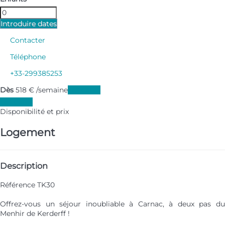
Introduire dates
Contacter
Téléphone
+33-299385253
Dès
518
€
/semaine
Les dates
Les dates
Disponibilité et prix
Logement
Description
Référence TK30
Offrez-vous un séjour inoubliable à Carnac, à deux pas du
Menhir de Kerderff !