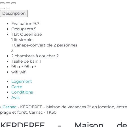
Description
Évaluation
9.7
Occupants
5
1 Lit Queen size
1 lit simple
1 Canapé-convertible 2 personnes
3
2 chambres à coucher
2
1 salle de bain
1
95 m²
95 m²
wifi
wifi
Logement
Carte
Conditions
Avis
›
Carnac
› KERDERFF - Maison de vacances 2* en location, entr
plage et forêt, Carnac - TK30
KERDERFF - Maison de