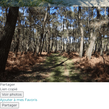
Partager
Lien copié
Voir photos
Ajouter à mes Favoris
Partager