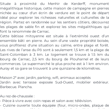
Située à proximité du Menhir de Kerderff, monument
mégalithique historique, cette maison de campagne en pierres
nichée au cœur d'un écrin de verdure est le point de départ
idéal pour explorer les richesses naturelles et culturelles de la
région. Partez en randonnée sur les sentiers côtiers, découvrez
les plages de sable fin et explorez les sites mégalithiques qui
font la renommée de Carnac.
Cette bâtisse mitoyenne est située à l’extrémité ouest d’un
ensemble bâti en pierre. Au sein d’une vaste propriété boisée,
vous profiterez d'une situation au calme, entre plage et forêt.
Les rives de l’anse du Pô sont à seulement 1,5 km et la plage de
Saint-Colomban à 3 km. Le logement se trouve à 1.5 km du
bourg de Carnac, 2,5 km du bourg de Plouharnel et de leurs
commerces. Le supermarché le plus proche est à 1 km environ.
Auray et sa gare se trouvent à une quinzaine de kilomètres.
Maison 2* avec jardin, parking, wifi, animaux acceptés
Jardin avec terrasse exposée Sud-Ouest, mobilier extérieur.
Barbecue. Plancha.
Au rez-de-chaussée :
- Pièce à vivre avec coin repas et salon avec télévision.
- Cuisine ouverte toute équipée (four, micro-ondes, plaque de