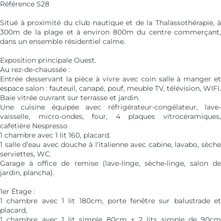
Référence S28
Situé à proximité du club nautique et de la Thalassothérapie, à
300m de la plage et à environ 800m du centre commerçant,
dans un ensemble résidentiel calme.
Exposition principale Ouest.
Au rez-de-chaussée :
Entrée desservant la pièce à vivre avec coin salle à manger et
espace salon : fauteuil, canapé, pouf, meuble TV, télévision, WIFI.
Baie vitrée ouvrant sur terrasse et jardin.
Une cuisine équipée avec réfrigérateur-congélateur, lave-
vaisselle, micro-ondes, four, 4 plaques vitrocéramiques,
cafetière Nespresso
1 chambre avec 1 lit 160, placard.
1 salle d’eau avec douche à l’italienne avec cabine, lavabo, sèche
serviettes, WC.
Garage à office de remise (lave-linge, sèche-linge, salon de
jardin, plancha).
1er Étage :
1 chambre avec 1 lit 180cm, porte fenêtre sur balustrade et
placard,
1 chambre avec 1 lit simple 80cm + 2 lits simple de 90cm