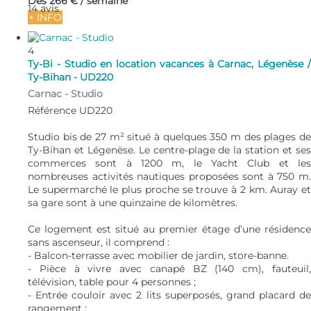
Dès
266 €
/ semaine
14 avis
+ INFO
4
Ty-Bi - Studio en location vacances à Carnac, Légenèse /
Ty-Bihan - UD220
Carnac -
Studio
Référence UD220
Studio bis de 27 m² situé à quelques 350 m des plages de
Ty-Bihan et Légenèse. Le centre-plage de la station et ses
commerces sont à 1200 m, le Yacht Club et les
nombreuses activités nautiques proposées sont à 750 m.
Le supermarché le plus proche se trouve à 2 km. Auray et
sa gare sont à une quinzaine de kilomètres.
Ce logement est situé au premier étage d’une résidence
sans ascenseur, il comprend :
- Balcon-terrasse avec mobilier de jardin, store-banne.
- Pièce à vivre avec canapé BZ (140 cm), fauteuil,
télévision, table pour 4 personnes ;
- Entrée couloir avec 2 lits superposés, grand placard de
rangement ;