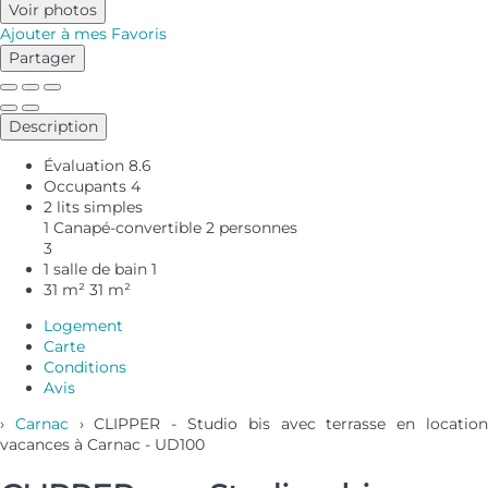
Voir photos
Ajouter à mes Favoris
Partager
Description
Évaluation
8.6
Occupants
4
2 lits simples
1 Canapé-convertible 2 personnes
3
1 salle de bain
1
31 m²
31 m²
Logement
Carte
Conditions
Avis
›
Carnac
› CLIPPER - Studio bis avec terrasse en locatio
vacances à Carnac - UD100