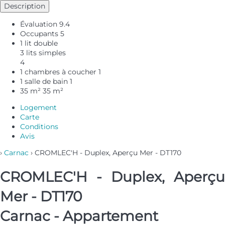
Description
Évaluation
9.4
Occupants
5
1 lit double
3 lits simples
4
1 chambres à coucher
1
1 salle de bain
1
35 m²
35 m²
Logement
Carte
Conditions
Avis
›
Carnac
› CROMLEC'H - Duplex, Aperçu Mer - DT170
CROMLEC'H - Duplex, Aperçu
Mer - DT170
Carnac -
Appartement