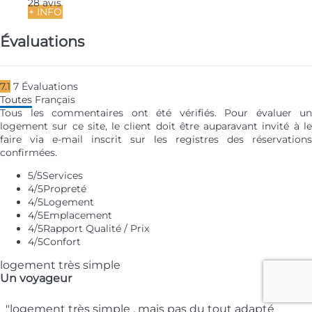
28 avis
+ INFO
Évaluations
7.1
7
Évaluations
Toutes
Français
Tous les commentaires ont été vérifiés. Pour évaluer un
logement sur ce site, le client doit être auparavant invité à le
faire via e-mail inscrit sur les registres des réservations
confirmées.
5
/5
Services
4
/5
Propreté
4
/5
Logement
4
/5
Emplacement
4
/5
Rapport Qualité / Prix
4
/5
Confort
logement très simple
Un voyageur
"logement très simple , mais pas du tout adapté