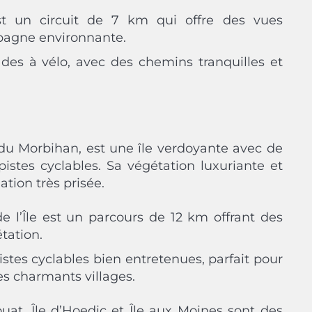
est un circuit de 7 km qui offre des vues
pagne environnante.
lades à vélo, avec des chemins tranquilles et
e du Morbihan, est une île verdoyante avec de
stes cyclables. Sa végétation luxuriante et
tion très prisée.
de l’Île est un parcours de 12 km offrant des
tation.
istes cyclables bien entretenues, parfait pour
es charmants villages.
’Houat, Île d’Hoedic et Île aux Moines sont des