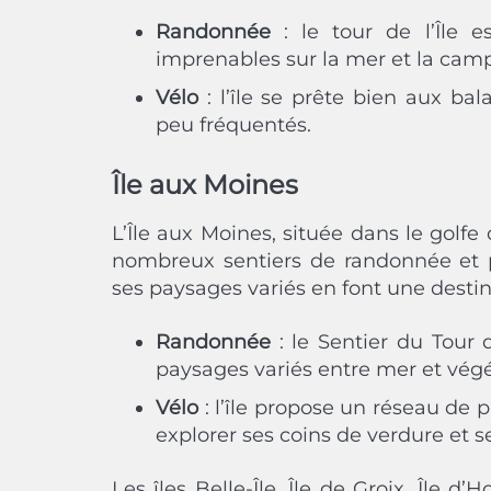
Randonnée
: le tour de l’Île 
imprenables sur la mer et la cam
Vélo
: l’île se prête bien aux ba
peu fréquentés.
Île aux Moines
L’Île aux Moines, située dans le golf
nombreux sentiers de randonnée et pi
ses paysages variés en font une destina
Randonnée
: le Sentier du Tour 
paysages variés entre mer et végé
Vélo
: l’île propose un réseau de p
explorer ses coins de verdure et s
Les îles Belle-Île, Île de Groix, Île d