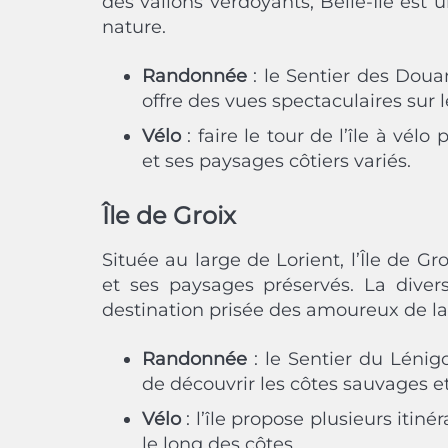
des vallons verdoyants, Belle-Île est
nature.
Randonnée
: le Sentier des Doua
offre des vues spectaculaires sur le
Vélo
: faire le tour de l’île à vél
et ses paysages côtiers variés.
Île de Groix
Située au large de Lorient, l’Île de G
et ses paysages préservés. La diver
destination prisée des amoureux de la
Randonnée
: le Sentier du Lénig
de découvrir les côtes sauvages et 
Vélo
: l’île propose plusieurs itin
le long des côtes.