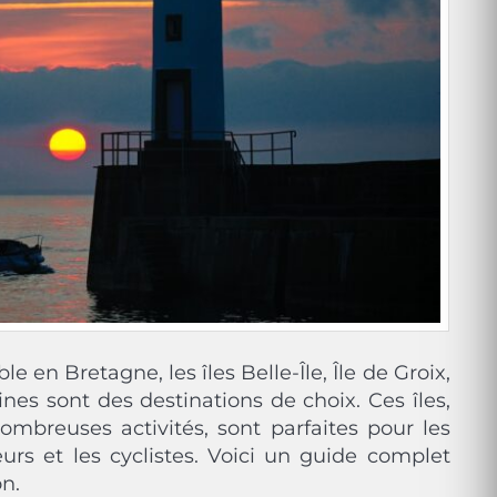
en Bretagne, les îles Belle-Île, Île de Groix,
ines sont des destinations de choix. Ces îles,
ombreuses activités, sont parfaites pour les
rs et les cyclistes. Voici un guide complet
on.