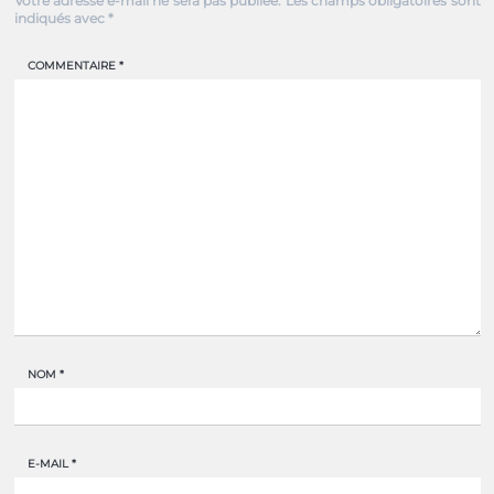
Votre adresse e-mail ne sera pas publiée.
Les champs obligatoires sont
indiqués avec
*
COMMENTAIRE
*
NOM
*
E-MAIL
*